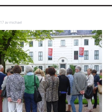
017
av
michael