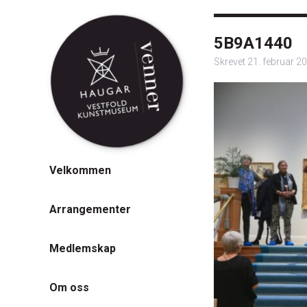
5B9A1440
Skrevet
21. februar 2
Velkommen
Arrangementer
Medlemskap
Om oss