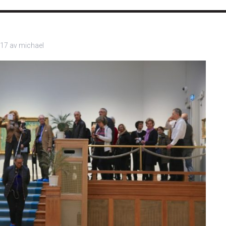
017
av
michael