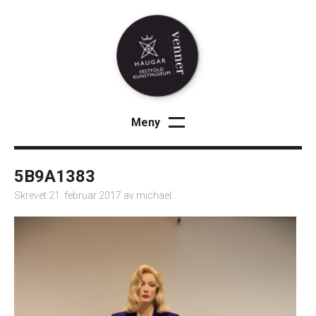
Meny
Lukk
Velkommen
5B9A1383
Arrangementer
Skrevet
21. februar 2017
av
michael
Medlemskap
Om oss
Kontakt