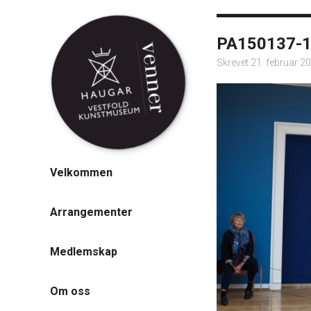
PA150137-
Skrevet
21. februar 2
Velkommen
Arrangementer
Medlemskap
Om oss