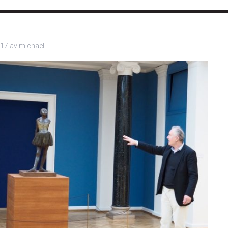
1
017
av
michael