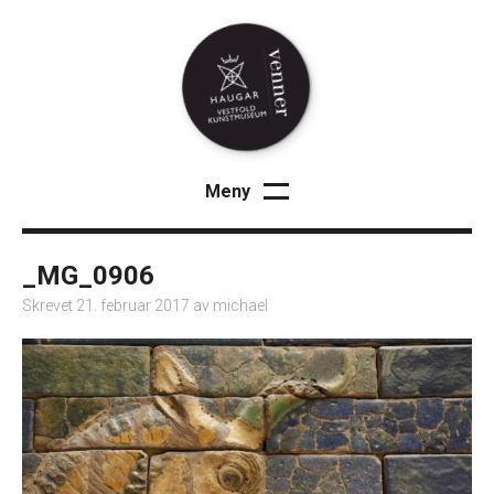
Meny
Lukk
Velkommen
_MG_0906
Arrangementer
Skrevet
21. februar 2017
av
michael
Medlemskap
Om oss
Kontakt