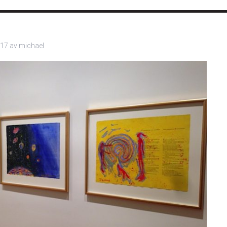
017
av
michael